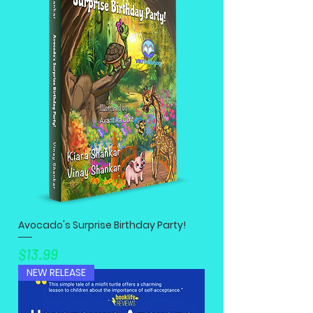
Avocado's Surprise Birthday Party!
मूल्य
$13.99
NEW RELEASE