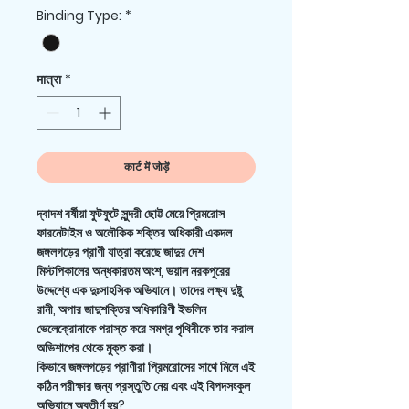
मूल्य
मूल्य
Binding Type:
*
मात्रा
*
कार्ट में जोड़ें
দ্বাদশ বর্ষীয়া ফুটফুটে সুন্দরী ছোট্ট মেয়ে প্রিমরোস
ফারনেটাইস ও অলৌকিক শক্তির অধিকারী একদল
জঙ্গলগড়ের প্রাণী যাত্রা করেছে জাদুর দেশ
মিস্টপিকালের অন্ধকারতম অংশ, ভয়াল নরকপুরের
উদ্দেশ্যে এক দুঃসাহসিক অভিযানে। তাদের লক্ষ্য দুষ্টু
রানী, অপার জাদুশক্তির অধিকারিণী ইভলিন
ভেলেক্রোনাকে পরাস্ত করে সমগ্র পৃথিবীকে তার করাল
অভিশাপের থেকে মুক্ত করা।
কিভাবে জঙ্গলগড়ের প্রাণীরা প্রিমরোসের সাথে মিলে এই
কঠিন পরীক্ষার জন্য প্রস্তুতি নেয় এবং এই বিপদসংকুল
অভিযানে অবতীর্ণ হয়?